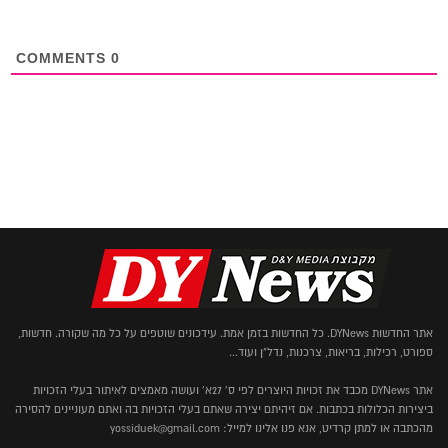
COMMENTS
0
אתר החדשות DYNews. כל החדשות בזמן אמת. עידכונים שוטפים על כל מה שקורה. חדשות,
ספורט, רכילות, בריאות, צרכנות, נדל"ן ועוד...
אתר DYNews מכבד את זכויות היוצרים לפי ס' 27א' ועושה מאמצים לאיתור בעלי הזכויות
ביצירות הכלולות בכתבות. אם זיהיתם יצירה שאתם בעלי הזכויות בה ואתם מעוניינים להסירה
מהכתבה או למתן קרדיט, אנא פנו אלינו למייל: yossiduek@gmail.com