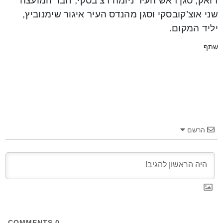
דואק, סגן ראש העיר ניומה רצ’בסקי, חבר המועצה
שני אוצ’קובסקי וסגן מהנדס העיר איגור שימנוביץ,
יליד המקום.
שתף
הרשם
COMMENTS
0