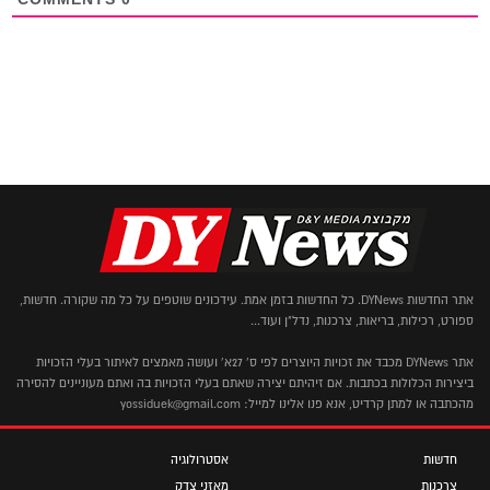
אתר החדשות DYNews. כל החדשות בזמן אמת. עידכונים שוטפים על כל מה שקורה. חדשות,
ספורט, רכילות, בריאות, צרכנות, נדל"ן ועוד...
אתר DYNews מכבד את זכויות היוצרים לפי ס' 27א' ועושה מאמצים לאיתור בעלי הזכויות
ביצירות הכלולות בכתבות. אם זיהיתם יצירה שאתם בעלי הזכויות בה ואתם מעוניינים להסירה
מהכתבה או למתן קרדיט, אנא פנו אלינו למייל: yossiduek@gmail.com
חדשות
אסטרולוגיה
צרכנות
מאזני צדק