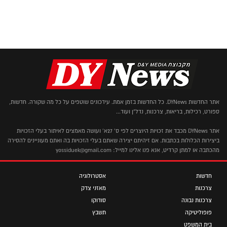
אתר החדשות DYNews. כל החדשות בזמן אמת. עידכונים שוטפים על כל מה שקורה. חדשות,
ספורט, רכילות, בריאות, צרכנות, נדל"ן ועוד...
אתר DYNews מכבד את זכויות היוצרים לפי ס' 27א' ועושה מאמצים לאיתור בעלי הזכויות
ביצירות הכלולות בכתבות. אם זיהיתם יצירה שאתם בעלי הזכויות בה ואתם מעוניינים להסירה
מהכתבה או למתן קרדיט, אנא פנו אלינו למייל: yossiduek@gmail.com
חדשות
אסטרולוגיה
צרכנות
מאזני צדק
צרכנות נבונה
סודוקו
פופוליטיקה
תשבץ
בית המשפט