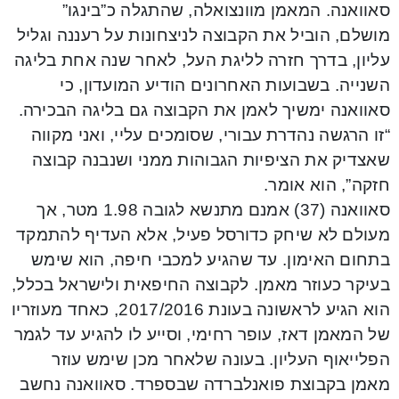
סאוואנה. המאמן מוונצואלה, שהתגלה כ”בינגו”
מושלם, הוביל את הקבוצה לניצחונות על רעננה וגליל
עליון, בדרך חזרה לליגת העל, לאחר שנה אחת בליגה
השנייה. בשבועות האחרונים הודיע המועדון, כי
סאוואנה ימשיך לאמן את הקבוצה גם בליגה הבכירה.
“זו הרגשה נהדרת עבורי, שסומכים עליי, ואני מקווה
שאצדיק את הציפיות הגבוהות ממני ושנבנה קבוצה
חזקה”, הוא אומר.
סאוואנה (37) אמנם מתנשא לגובה 1.98 מטר, אך
מעולם לא שיחק כדורסל פעיל, אלא העדיף להתמקד
בתחום האימון. עד שהגיע למכבי חיפה, הוא שימש
בעיקר כעוזר מאמן. לקבוצה החיפאית ולישראל בכלל,
הוא הגיע לראשונה בעונת 2017/2016, כאחד מעוזריו
של המאמן דאז, עופר רחימי, וסייע לו להגיע עד לגמר
הפלייאוף העליון. בעונה שלאחר מכן שימש עוזר
מאמן בקבוצת פואנלברדה שבספרד. סאוואנה נחשב