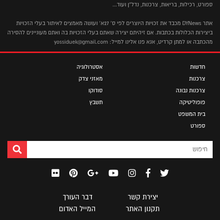
ספורט, רכילות, בריאות, צרכנות, נדל"ן ועוד...
אתר DYNews מכבד את זכויות היוצרים לפי ס' 27א' ועושה מאמצים לאיתור בעלי הזכויות
ביצירות הכלולות בכתבות. אם זיהיתם יצירה שאתם בעלי הזכויות בה ואתם מעוניינים להסירה
מהכתבה או למתן קרדיט, אנא פנו אלינו למייל: yossiduek@gmail.com
חדשות
אסטרולוגיה
צרכנות
מאזני צדק
צרכנות נבונה
סודוקו
פופוליטיקה
תשבץ
בית המשפט
ספורט
יצירת קשר
דבר העורך
תקנון האתר
המייל האדום