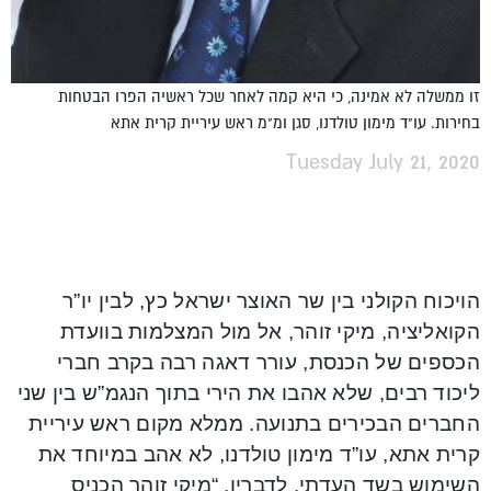
זו ממשלה לא אמינה, כי היא קמה לאחר שכל ראשיה הפרו הבטחות
בחירות. עו"ד מימון טולדנו, סגן ומ"מ ראש עיריית קרית אתא
Tuesday July 21, 2020
הויכוח הקולני בין שר האוצר ישראל כץ, לבין יו”ר
הקואליציה, מיקי זוהר, אל מול המצלמות בוועדת
הכספים של הכנסת, עורר דאגה רבה בקרב חברי
ליכוד רבים, שלא אהבו את הירי בתוך הנגמ”ש בין שני
החברים הבכירים בתנועה. ממלא מקום ראש עיריית
קרית אתא, עו”ד מימון טולדנו, לא אהב במיוחד את
השימוש בשד העדתי. לדבריו, “מיקי זוהר הכניס