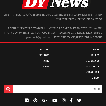
אתר החדשות DYNews. כל החדשות בזמן אמת. עידכונים שוטפים על כל מה שקורה. חדשות,
ספורט, רכילות, בריאות, צרכנות, נדל"ן ועוד...
אתר DYNews מכבד את זכויות היוצרים לפי ס' 27א' ועושה מאמצים לאיתור בעלי הזכויות
ביצירות הכלולות בכתבות. אם זיהיתם יצירה שאתם בעלי הזכויות בה ואתם מעוניינים להסירה
מהכתבה או למתן קרדיט, אנא פנו אלינו למייל: yossiduek@gmail.com
חדשות
אסטרולוגיה
צרכנות
מאזני צדק
צרכנות נבונה
סודוקו
פופוליטיקה
תשבץ
בית המשפט
ספורט