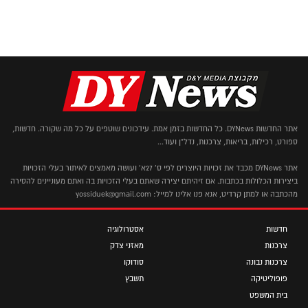
אתר החדשות DYNews. כל החדשות בזמן אמת. עידכונים שוטפים על כל מה שקורה. חדשות,
ספורט, רכילות, בריאות, צרכנות, נדל"ן ועוד...
אתר DYNews מכבד את זכויות היוצרים לפי ס' 27א' ועושה מאמצים לאיתור בעלי הזכויות
ביצירות הכלולות בכתבות. אם זיהיתם יצירה שאתם בעלי הזכויות בה ואתם מעוניינים להסירה
מהכתבה או למתן קרדיט, אנא פנו אלינו למייל: yossiduek@gmail.com
חדשות
אסטרולוגיה
צרכנות
מאזני צדק
צרכנות נבונה
סודוקו
פופוליטיקה
תשבץ
בית המשפט