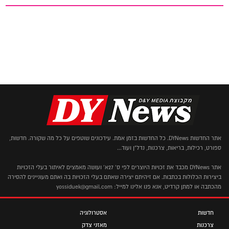
אתר החדשות DYNews. כל החדשות בזמן אמת. עידכונים שוטפים על כל מה שקורה. חדשות,
ספורט, רכילות, בריאות, צרכנות, נדל"ן ועוד...
אתר DYNews מכבד את זכויות היוצרים לפי ס' 27א' ועושה מאמצים לאיתור בעלי הזכויות
ביצירות הכלולות בכתבות. אם זיהיתם יצירה שאתם בעלי הזכויות בה ואתם מעוניינים להסירה
מהכתבה או למתן קרדיט, אנא פנו אלינו למייל: yossiduek@gmail.com
חדשות
אסטרולוגיה
צרכנות
מאזני צדק