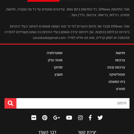
אתר החדשות DYNews. כל החדשות בזמן אמת. עידכונים שוטפים על כל מה שקורה. חדשות,
ספורט, רכילות, בריאות, צרכנות, נדל"ן ועוד...
אתר DYNews מכבד את זכויות היוצרים לפי ס' 27א' ועושה מאמצים לאיתור בעלי הזכויות
ביצירות הכלולות בכתבות. אם זיהיתם יצירה שאתם בעלי הזכויות בה ואתם מעוניינים להסירה
מהכתבה או למתן קרדיט, אנא פנו אלינו למייל: yossiduek@gmail.com
חדשות
אסטרולוגיה
צרכנות
מאזני צדק
צרכנות נבונה
סודוקו
פופוליטיקה
תשבץ
בית המשפט
ספורט
יצירת קשר
דבר העורך