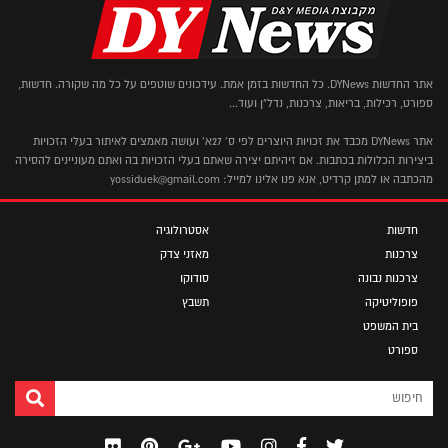
אתר החדשות DYNews. כל החדשות בזמן אמת. עידכונים שוטפים על כל מה שקורה. חדשות,
ספורט, רכילות, בריאות, צרכנות, נדל"ן ועוד...
אתר DYNews מכבד את זכויות היוצרים לפי ס' 27א' ועושה מאמצים לאיתור בעלי הזכויות
ביצירות הכלולות בכתבות. אם זיהיתם יצירה שאתם בעלי הזכויות בה ואתם מעוניינים להסירה
מהכתבה או למתן קרדיט, אנא פנו אלינו למייל: yossiduek@gmail.com
חדשות
אסטרולוגיה
צרכנות
מאזני צדק
צרכנות נבונה
סודוקו
פופוליטיקה
תשבץ
בית המשפט
ספורט