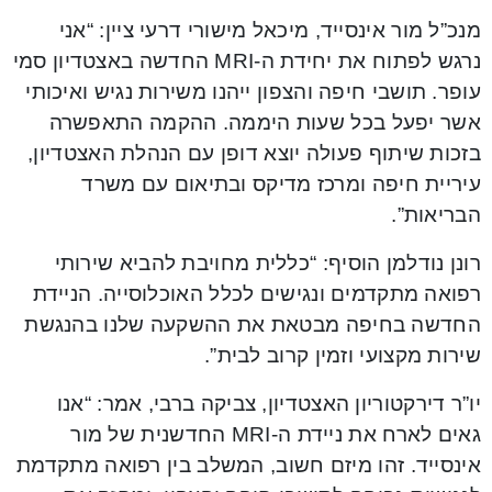
מנכ”ל מור אינסייד, מיכאל מישורי דרעי ציין: “אני
נרגש לפתוח את יחידת ה-MRI החדשה באצטדיון סמי
עופר. תושבי חיפה והצפון ייהנו משירות נגיש ואיכותי
אשר יפעל בכל שעות היממה. ההקמה התאפשרה
בזכות שיתוף פעולה יוצא דופן עם הנהלת האצטדיון,
עיריית חיפה ומרכז מדיקס ובתיאום עם משרד
הבריאות”.
רונן נודלמן הוסיף: “כללית מחויבת להביא שירותי
רפואה מתקדמים ונגישים לכלל האוכלוסייה. הניידת
החדשה בחיפה מבטאת את ההשקעה שלנו בהנגשת
שירות מקצועי וזמין קרוב לבית”.
יו”ר דירקטוריון האצטדיון, צביקה ברבי, אמר: “אנו
גאים לארח את ניידת ה-MRI החדשנית של מור
אינסייד. זהו מיזם חשוב, המשלב בין רפואה מתקדמת