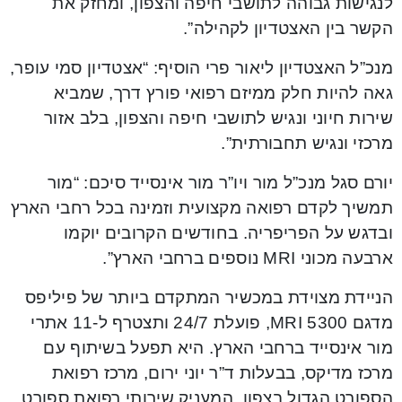
לנגישות גבוהה לתושבי חיפה והצפון, ומחזק את
הקשר בין האצטדיון לקהילה”.
מנכ”ל האצטדיון ליאור פרי הוסיף: “אצטדיון סמי עופר,
גאה להיות חלק ממיזם רפואי פורץ דרך, שמביא
שירות חיוני ונגיש לתושבי חיפה והצפון, בלב אזור
מרכזי ונגיש תחבורתית”.
יורם סגל מנכ”ל מור ויו”ר מור אינסייד סיכם: “מור
תמשיך לקדם רפואה מקצועית וזמינה בכל רחבי הארץ
ובדגש על הפריפריה. בחודשים הקרובים יוקמו
ארבעה מכוני MRI נוספים ברחבי הארץ”.
הניידת מצוידת במכשיר המתקדם ביותר של פיליפס
מדגם 5300 MRI, פועלת 24/7 ותצטרף ל-11 אתרי
מור אינסייד ברחבי הארץ. היא תפעל בשיתוף עם
מרכז מדיקס, בבעלות ד”ר יוני ירום, מרכז רפואת
הספורט הגדול בצפון, המעניק שירותי רפואת ספורט,