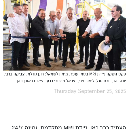
טקס השקה ניידת MRI בסמי עופר. מימין לשמאל: רונן נודלמן, צביקה ברבי,
יונה יהב, יורם סגל, ליאור פרי, מיכאל מישורי דרעי. צילום ראובן כהן.
Thursday September 25, 2025
העתיד כבר כאן: ניידת MRI מתקדמת, זמינה 24/7,