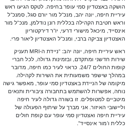
הושקה באצטדיון סמי עופר בחיפה. לטקס הגיעו ראש
עיריית חיפה, יונה יהב, מנכ”ל מור יורם סגל, סמנכ”ל
וראש חטיבת הקהילה בכללית רונן נודלמן, מנכ”ל מור
אינסייד, מיכאל מישורי דרעי, יו”ר דירקטוריון
האצטדיון צביקה ברבי, ומנכ”ל האצטדיון ליאור פרי.
ראש עיריית חיפה, יונה יהב: “ניידת ה-MRI תעניק
שירות חדשני ומתקדם, ובזמינות גדולה, לכל חברי
קופות החולים 24/7. כראוי לעיר כמו חיפה, מדובר
במהלך שישפר משמעותית את השירות לקהילה.
מיקומה של הניידת באצטדיון סמי עופר, מאפשר גישה
נוחה, אפשרות להשתמש בתחבורה ציבורית ותנאים
מיטביים למטופלים. זו בשורה גדולה לעיר חיפה
וליישובי האיזור. אני מברך על שיתוף הפעולה של
עיריית חיפה ואצטדיון סמי עופר עם קופת חולים
כללית ו’מור אינסייד”.