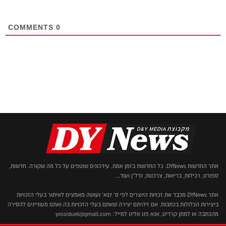
COMMENTS
0
אתר החדשות DYNews. כל החדשות בזמן אמת. עידכונים שוטפים על כל מה שקורה. חדשות,
ספורט, רכילות, בריאות, צרכנות, נדל"ן ועוד...
אתר DYNews מכבד את זכויות היוצרים לפי ס' 27א' ועושה מאמצים לאיתור בעלי הזכויות
ביצירות הכלולות בכתבות. אם זיהיתם יצירה שאתם בעלי הזכויות בה ואתם מעוניינים להסירה
מהכתבה או למתן קרדיט, אנא פנו אלינו למייל: yossiduek@gmail.com