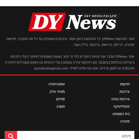
אתר החדשות DYNews. כל החדשות בזמן אמת. עידכונים שוטפים על כל מה שקורה. חדשות,
ספורט, רכילות, בריאות, צרכנות, נדל"ן ועוד...
אתר DYNews מכבד את זכויות היוצרים לפי ס' 27א' ועושה מאמצים לאיתור בעלי הזכויות
ביצירות הכלולות בכתבות. אם זיהיתם יצירה שאתם בעלי הזכויות בה ואתם מעוניינים להסירה
מהכתבה או למתן קרדיט, אנא פנו אלינו למייל: yossiduek@gmail.com
חדשות
אסטרולוגיה
צרכנות
מאזני צדק
צרכנות נבונה
סודוקו
פופוליטיקה
תשבץ
בית המשפט
ספורט