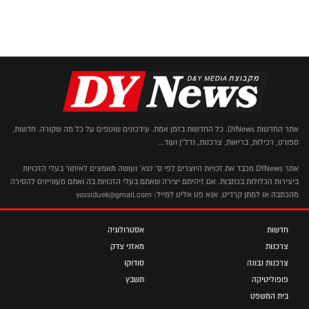
אתר החדשות DYNews. כל החדשות בזמן אמת. עידכונים שוטפים על כל מה שקורה. חדשות,
ספורט, רכילות, בריאות, צרכנות, נדל"ן ועוד...
אתר DYNews מכבד את זכויות היוצרים לפי ס' 27א' ועושה מאמצים לאיתור בעלי הזכויות
ביצירות הכלולות בכתבות. אם זיהיתם יצירה שאתם בעלי הזכויות בה ואתם מעוניינים להסירה
מהכתבה או למתן קרדיט, אנא פנו אלינו למייל: yossiduek@gmail.com
חדשות
אסטרולוגיה
צרכנות
מאזני צדק
צרכנות נבונה
סודוקו
פופוליטיקה
תשבץ
בית המשפט