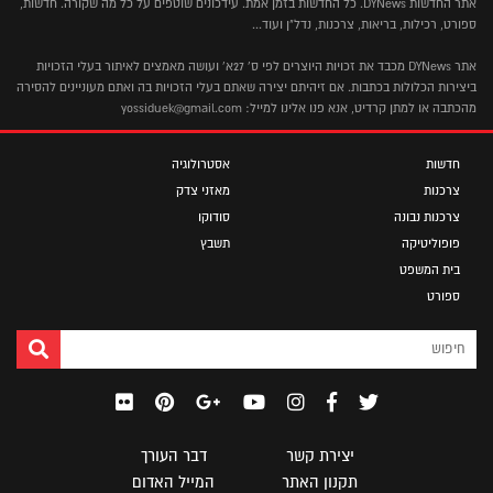
אתר החדשות DYNews. כל החדשות בזמן אמת. עידכונים שוטפים על כל מה שקורה. חדשות,
ספורט, רכילות, בריאות, צרכנות, נדל"ן ועוד...
אתר DYNews מכבד את זכויות היוצרים לפי ס' 27א' ועושה מאמצים לאיתור בעלי הזכויות
ביצירות הכלולות בכתבות. אם זיהיתם יצירה שאתם בעלי הזכויות בה ואתם מעוניינים להסירה
מהכתבה או למתן קרדיט, אנא פנו אלינו למייל: yossiduek@gmail.com
חדשות
אסטרולוגיה
צרכנות
מאזני צדק
צרכנות נבונה
סודוקו
פופוליטיקה
תשבץ
בית המשפט
ספורט
יצירת קשר
דבר העורך
תקנון האתר
המייל האדום