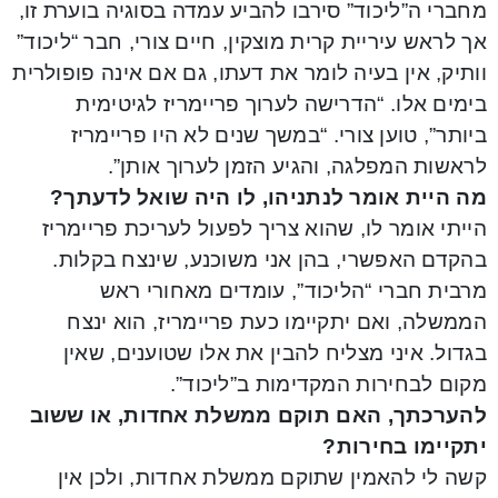
מחברי ה”ליכוד” סירבו להביע עמדה בסוגיה בוערת זו,
אך לראש עיריית קרית מוצקין, חיים צורי, חבר “ליכוד”
וותיק, אין בעיה לומר את דעתו, גם אם אינה פופולרית
בימים אלו. “הדרישה לערוך פריימריז לגיטימית
ביותר”, טוען צורי. “במשך שנים לא היו פריימריז
לראשות המפלגה, והגיע הזמן לערוך אותן”.
מה היית אומר לנתניהו, לו היה שואל לדעתך?
הייתי אומר לו, שהוא צריך לפעול לעריכת פריימריז
בהקדם האפשרי, בהן אני משוכנע, שינצח בקלות.
מרבית חברי “הליכוד”, עומדים מאחורי ראש
הממשלה, ואם יתקיימו כעת פריימריז, הוא ינצח
בגדול. איני מצליח להבין את אלו שטוענים, שאין
מקום לבחירות המקדימות ב”ליכוד”.
להערכתך, האם תוקם ממשלת אחדות, או ששוב
יתקיימו בחירות?
קשה לי להאמין שתוקם ממשלת אחדות, ולכן אין