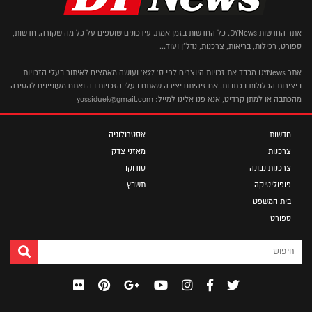
אתר החדשות DYNews. כל החדשות בזמן אמת. עידכונים שוטפים על כל מה שקורה. חדשות,
ספורט, רכילות, בריאות, צרכנות, נדל"ן ועוד...
אתר DYNews מכבד את זכויות היוצרים לפי ס' 27א' ועושה מאמצים לאיתור בעלי הזכויות
ביצירות הכלולות בכתבות. אם זיהיתם יצירה שאתם בעלי הזכויות בה ואתם מעוניינים להסירה
מהכתבה או למתן קרדיט, אנא פנו אלינו למייל: yossiduek@gmail.com
חדשות
אסטרולוגיה
צרכנות
מאזני צדק
צרכנות נבונה
סודוקו
פופוליטיקה
תשבץ
בית המשפט
ספורט