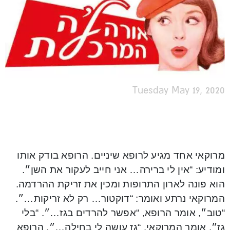
Tuesday May 19, 2020
מ
רוקאי אחד מגיע לרופא שיניים. הרופא בודק אותו
ומודיע: “אין לי ברירה… אני חייב לעקור את השן״.
הוא פונה לארון התרופות ומכין את זריקת ההרדמה.
המרוקאי נרתע ואומר: “דוקטור… רק לא זריקות…״.
“טוב״, אומר הרופא, “אפשר להרדים בגז…״. “בלי
גז״, אומר המרוקאי. “גז עושה לי בחילה…״. הרופא