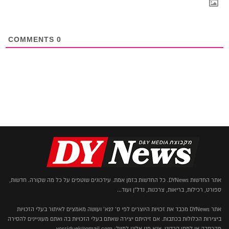
COMMENTS
0
אתר החדשות DYNews. כל החדשות בזמן אמת. עידכונים שוטפים על כל מה שקורה. חדשות,
ספורט, רכילות, בריאות, צרכנות, נדל"ן ועוד...
אתר DYNews מכבד את זכויות היוצרים לפי ס' 27א' ועושה מאמצים לאיתור בעלי הזכויות
ביצירות הכלולות בכתבות. אם זיהיתם יצירה שאתם בעלי הזכויות בה ואתם מעוניינים להסירה
מהכתבה או למתן קרדיט, אנא פנו אלינו למייל: yossiduek@gmail.com