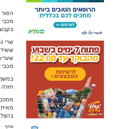
הפור 
מכבי ח
בקבוצת
שרי נ
מכבי 
במשך ש
חזרה 
ממכבי
מאיתנו
בהצלח
שתף