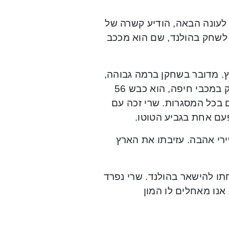
 לעונה הבאה, הודיע קשרה של
ך לשחק בהולנד, שם הוא מככב
. מדובר בשחקן ברמה גבוהה,
ששידרג את מכבי חיפה והפך לקפטן. במהלך 4.5 עונות ששיחק במכבי חיפה, הוא כבש 56
 בישל 46 שערים והופיע ב-214 משחקים בכל המסגרות. שרי זכה עם
עם אחת בגביע הטוטו.
ירי אהבה. עזיבתו את הארץ
ו להישאר בהולנד. שרי נפרד
אנו מאחלים לו המון