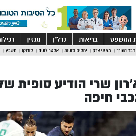
ת המשפט
בריאות
נדל”ן
מגזין
רכילו
דבר העורך
מאזני צדק
יחסים וזוגיות
אסטרולוגיה
סודוקו
תשבץ
רון שרי הודיע סופית של
בי חיפה