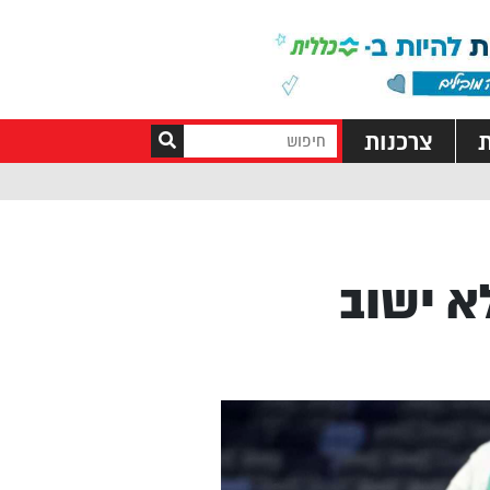
ת
צרכנות
א ישוב