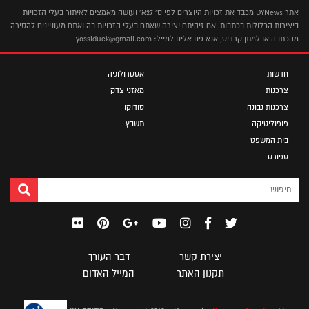
אתר DYNews מכבד את זכויות היוצרים לפי ס' 27א' ועושה מאמצים לאיתור בעלי הזכויות
ביצירות הכלולות בכתבות. אם זיהיתם יצירה שאתם בעלי הזכויות בה ואתם מעוניינים להסירה
מהכתבה או למתן קרדיט, אנא פנו אלינו למייל: yossiduek@gmail.com
חדשות
אסטרולוגיה
צרכנות
מאזני צדק
צרכנות נבונה
סודוקו
פופוליטיקה
תשבץ
בית המשפט
ספורט
יצירת קשר
דבר העורך
תקנון האתר
המייל האדום