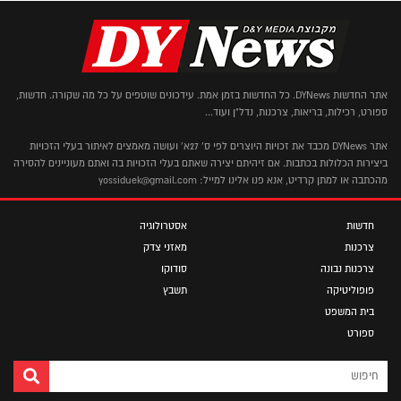
אתר החדשות DYNews. כל החדשות בזמן אמת. עידכונים שוטפים על כל מה שקורה. חדשות,
ספורט, רכילות, בריאות, צרכנות, נדל"ן ועוד...
אתר DYNews מכבד את זכויות היוצרים לפי ס' 27א' ועושה מאמצים לאיתור בעלי הזכויות
ביצירות הכלולות בכתבות. אם זיהיתם יצירה שאתם בעלי הזכויות בה ואתם מעוניינים להסירה
מהכתבה או למתן קרדיט, אנא פנו אלינו למייל: yossiduek@gmail.com
חדשות
אסטרולוגיה
צרכנות
מאזני צדק
צרכנות נבונה
סודוקו
פופוליטיקה
תשבץ
בית המשפט
ספורט