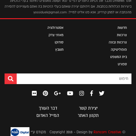
אתר DYNews מכבד את זכויות היוצרים לפי ס' 27א' ועושה מאמצים לאיתור בעלי הזכויות
ביצירות הכלולות בכתבות. אם זיהיתם יצירה שאתם בעלי הזכויות בה ואתם מעוניינים להסירה
מהכתבה או למתן קרדיט, אנא פנו אלינו למייל: yossiduek@gmail.com
חדשות
אסטרולוגיה
צרכנות
מאזני צדק
צרכנות נבונה
סודוקו
פופוליטיקה
תשבץ
בית המשפט
ספורט
יצירת קשר
דבר העורך
תקנון האתר
המייל האדום
|
© Copyright 2018 - Design by
Rancom Creative
מקודם ע"י