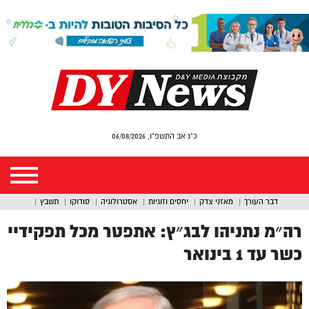
כ"ג אב התשפ"ו, 06/08/2026
דבר העורך
מאזני צדק
יחסים וזוגיות
אסטרולוגיה
סודוקו
תשבץ
רה״מ נתניהו לבג״ץ: אתפטר מכל תפקידיי
כשר עד 1 בינואר