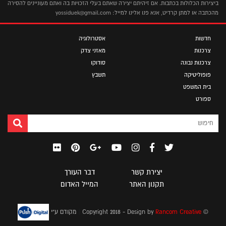
ביצירות הכלולות בכתבות. אם זיהיתם יצירה שאתם בעלי הזכויות בה ואתם מעוניינים להסירה
מהכתבה או למתן קרדיט, אנא פנו אלינו למייל: yossiduek@gmail.com
חדשות
אסטרולוגיה
צרכנות
מאזני צדק
צרכנות נבונה
סודוקו
פופוליטיקה
תשבץ
בית המשפט
ספורט
יצירת קשר
דבר העורך
תקנון האתר
המייל האדום
|
© Copyright 2018 - Design by
Rancom Creative
מקודם ע"י