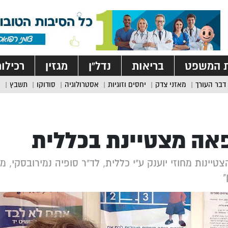
ת המשפט
בריאות
נדל”ן
מגזין
רכילו
דבר העורך
מאזני צדק
יחסים וזוגיות
אסטרולוגיה
סודוקו
תשבץ
אה מצטיינת בכללית
טיינות מחוזי יוענק ע"י כללית, לד"ר סופיה נמירובסקי, 
"