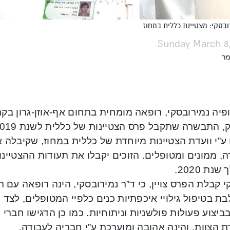
ובסקי: מצטיינת כללית במחוז
Sunday March 8,
מר
פיה נמירובסקי, רופאה מומחית בתחום אף-אוזן-גרון בקר
 ע”י וועדת הצטיינות מיוחדת של כללית במחוז, שקיבלה
, ממונים ומטופלים. הזוכים יקבלו את תעודות ההצטיינות
נת 2020.
י קבלת הפרס צויין, כי ד”ר נמירובסקי, הינה רופאה עם
 בטיפול גילויי איכפתיות כנים כלפיי המטופלים, לצד 
בביצוע פעולות פולשניות וניתוחיות. כמו כן הדגישו חבר
 הצוות, והינה אהובה ומוערכת ע”י חבריה לעבודה.