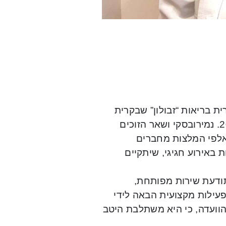
ית בריאות “זבולון” שבקרית
ביאליק, התבשרה שתקבל פרס הצטיינות של כללית לשנת 2019. נמירובסקי ושאר הזוכים
 אלפי המלצות מחברים
 באירוע חגיגי, שיתקיים
 תודעת שירות מפותחת,
פעילות מקצועית הבאה לידי
י הוועדה, כי היא משתלבת היטב