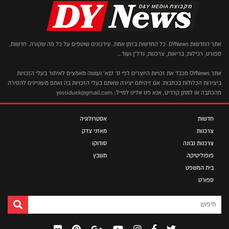
אתר החדשות DYNews. כל החדשות בזמן אמת. עידכונים שוטפים על כל מה שקורה. חדשות,
ספורט, רכילות, בריאות, צרכנות, נדל"ן ועוד...
אתר DYNews מכבד את זכויות היוצרים לפי ס' 27א' ועושה מאמצים לאיתור בעלי הזכויות
ביצירות הכלולות בכתבות. אם זיהיתם יצירה שאתם בעלי הזכויות בה ואתם מעוניינים להסירה
מהכתבה או למתן קרדיט, אנא פנו אלינו למייל: yossiduek@gmail.com
חדשות
אסטרולוגיה
צרכנות
מאזני צדק
צרכנות נבונה
סודוקו
פופוליטיקה
תשבץ
בית המשפט
ספורט