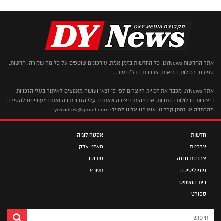
אתר החדשות DYNews. כל החדשות בזמן אמת. עידכונים שוטפים על כל מה שקורה. חדשות,
ספורט, רכילות, בריאות, צרכנות, נדל"ן ועוד...
אתר DYNews מכבד את זכויות היוצרים לפי ס' 27א' ועושה מאמצים לאיתור בעלי הזכויות
ביצירות הכלולות בכתבות. אם זיהיתם יצירה שאתם בעלי הזכויות בה ואתם מעוניינים להסירה
מהכתבה או למתן קרדיט, אנא פנו אלינו למייל: yossiduek@gmail.com
חדשות
אסטרולוגיה
צרכנות
מאזני צדק
צרכנות נבונה
סודוקו
פופוליטיקה
תשבץ
בית המשפט
ספורט