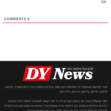
COMMENTS
0
אתר החדשות DYNews. כל החדשות בזמן אמת. עידכונים שוטפים על כל מה שקורה. חדשות,
ספורט, רכילות, בריאות, צרכנות, נדל"ן ועוד...
אתר DYNews מכבד את זכויות היוצרים לפי ס' 27א' ועושה מאמצים לאיתור בעלי הזכויות
ביצירות הכלולות בכתבות. אם זיהיתם יצירה שאתם בעלי הזכויות בה ואתם מעוניינים להסירה
מהכתבה או למתן קרדיט, אנא פנו אלינו למייל: yossiduek@gmail.com