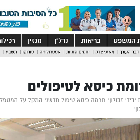
ת המשפט
בריאות
נדל”ן
מגזין
רכילו
דבר העורך
מאזני צדק
יחסים וזוגיות
אסטרולוגיה
סודוקו
תשבץ
מת כיסא לטיפולים
 ידידי זבולון" תרמה כיסא טיפול חדשני המקל על המטפ
ן"