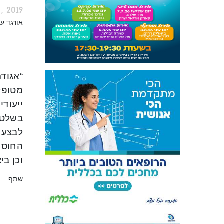
 2019
אורגד ע
“אגודת
מטופלי
ייעודי
בשלט 
לבצע ב
החוסך 
וכן בי
שתף