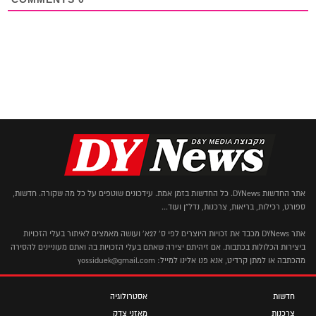
אתר החדשות DYNews. כל החדשות בזמן אמת. עידכונים שוטפים על כל מה שקורה. חדשות,
ספורט, רכילות, בריאות, צרכנות, נדל"ן ועוד...
אתר DYNews מכבד את זכויות היוצרים לפי ס' 27א' ועושה מאמצים לאיתור בעלי הזכויות
ביצירות הכלולות בכתבות. אם זיהיתם יצירה שאתם בעלי הזכויות בה ואתם מעוניינים להסירה
מהכתבה או למתן קרדיט, אנא פנו אלינו למייל: yossiduek@gmail.com
חדשות
אסטרולוגיה
צרכנות
מאזני צדק