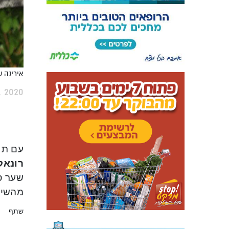
אירינה ש
, 2020
עם תח
רונאל
שער ס
מהשימל
שתף