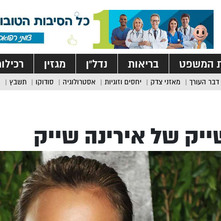
ת המשפט
בריאות
נדל”ן
מגזין
רכילו
דבר העורך
מאזני צדק
יחסים וזוגיות
אסטרולוגיה
סודוקו
תשבץ
יק של אירינה שייק