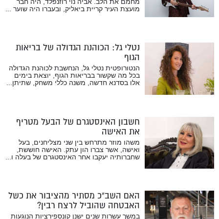
מחמם את הלב. אביה נוי רוזנפלד, היה חבר
מועצת העיר קריית ביאליק, ובעברו היה שוער ...
נטלי גל: הכוהנת הגדולה של בריאות
הגוף
הנטורופטית נטלי גל, הנחשבת לכוהנת הגדולה
בכל מה שקשור בבריאות הגוף, יוצאת בימים
אלו בסדנא חדשה, משנה כללי משחק, שתיתן...
חשבון האינסטגרם של הבעל מטריף
את האישה
משהו מוזר מתרחש בין שני מצליחנים, בעל
ואישה, אשר צברו הון עתק. האישה חוששת,
שחברותיה יעקבו אחר האינסטגרם של בעלה ו...
האם השב”כ מסתיר מהציבור את כשל
האבטחה שהוביל לרצח רבין?
במשך עשרות שנים ישנן קונספירציות הנוגעות