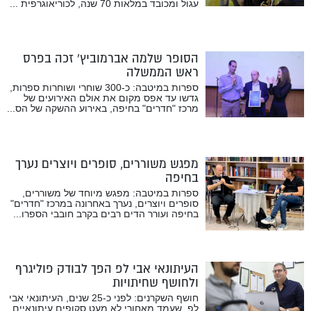
עגול ומכובד במלאות 70 שנה, לכוריאוגרפית ...
הסופר שלמה אברמוביץ’ זכה בפרס
ראש הממשלה
ספרות במיטבה: כ-300 שוחרי ושוחרות ספרות,
גדשו עד אפס מקום את אולם האירועים של
מרכז "חדרים" בחיפה, באירוע ההשקה של הס...
מפגש משוררים, סופרים ויוצרים נערך
בחיפה
ספרות במיטבה: מפגש מיוחד של משוררים,
סופרים ויוצרים, נערך באחרונה במרכז "חדרים"
בחיפה ועורר הדים רבים בקרב חובבי הספרו...
העיתונאי אבי לפ הפך לבודק פוליגרף
ולחושף שחיתויות
חושף השקרנים: לפני כ-25 שנים, העיתונאי אבי
לפ, שעמד מאחורי לא מעט סקופים עיתונאיים