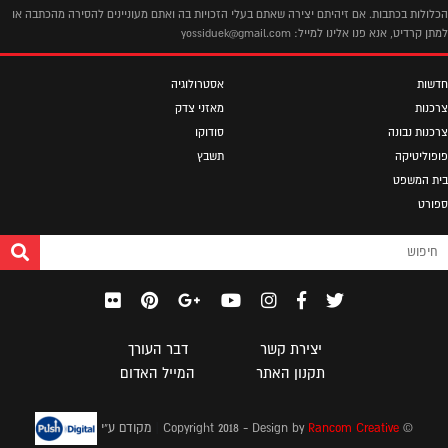
הכלולות בכתבות. אם זיהיתם יצירה שאתם בעלי הזכויות בה ואתם מעוניינים להסירה מהכתבה או
למתן קרדיט, אנא פנו אלינו למייל: yossiduek@gmail.com
חדשות
אסטרולוגיה
צרכנות
מאזני צדק
צרכנות נבונה
סודוקו
פופוליטיקה
תשבץ
בית המשפט
ספורט
יצירת קשר
דבר העורך
תקנון האתר
המייל האדום
|
© Copyright 2018 - Design by
Rancom Creative
מקודם ע"י