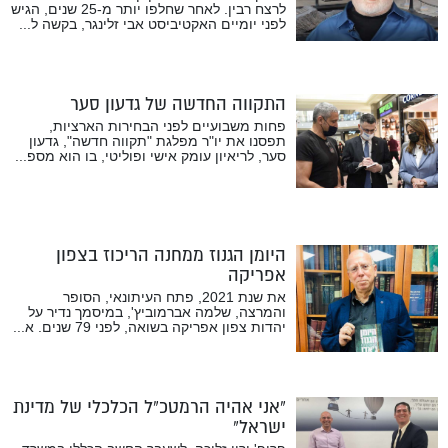
לרצח רבין. לאחר שחלפו יותר מ-25 שנים, הגיש
לפני יומיים האקטיביסט אבי זלינגר, בקשה ל...
התקווה החדשה של גדעון סער
פחות משבועיים לפני הבחירות הארציות,
תפסנו את יו"ר מפלגת "תקווה חדשה", גדעון
סער, לריאיון עומק אישי ופוליטי, בו הוא מספ...
היומן הגנוז ממחנה הריכוז בצפון
אפריקה
את שנת 2021, פתח העיתונאי, הסופר
והמרצה, שלמה אברמוביץ', במיסמך נדיר על
יהדות צפון אפריקה בשואה, לפני 79 שנים. א...
“אני אהיה הרמטכ”ל הכלכלי של מדינת
ישראל”