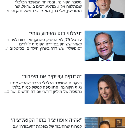
משבר הקורונה, ובמיוחד המשבר הכלכלי
שמתלווה אליו, מדאיג רבים בישראל. שר
המודיעין, אלי כהן, מאמין כי המשק חזק וכי מ...
“ניצלתי בנס מאירוע מוחי”
עד גיל 79, לא הפסיק השחקן זאב רווח לעבוד.
לאחר ששיחק בסידרה הקומית לילדים
"סופשלי", ששודרה בערוץ הילדים, בסיטקום "...
“הבנקים עושקים את הציבור”
בעקבות המשבר הכלכלי הכבד שהביא איתו
נגיף הקורונה, התווספה למשק כמות בלתי
נתפסת של מיליון דורשי עבודה חדשים, שרוב...
“אהיה אופוזיציה בתוך הקואליציה”
למרות שהחיבור של מפלגת "העבודה" עם