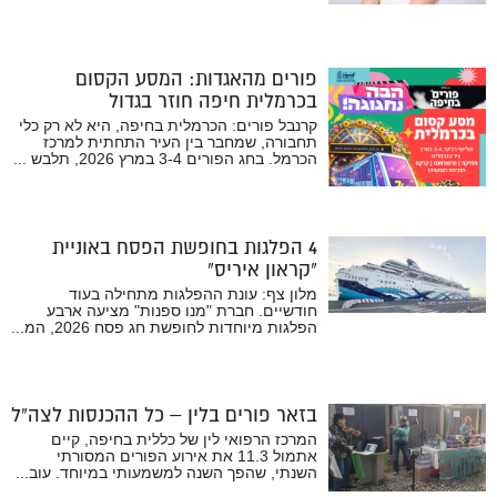
פורים מהאגדות: המסע הקסום
בכרמלית חיפה חוזר בגדול
קרנבל פורים: הכרמלית בחיפה, היא לא רק כלי
תחבורה, שמחבר בין העיר התחתית למרכז
הכרמל. בחג הפורים 3-4 במרץ 2026, תלבש ...
4 הפלגות בחופשת הפסח באוניית
“קראון איריס”
מלון צף: עונת ההפלגות מתחילה בעוד
חודשיים. חברת "מנו ספנות" מציעה ארבע
הפלגות מיוחדות לחופשת חג פסח 2026, המ...
בזאר פורים בלין – כל ההכנסות לצה”ל
המרכז הרפואי לין של כללית בחיפה, קיים
אתמול 11.3 את אירוע הפורים המסורתי
השנתי, שהפך השנה למשמעותי במיוחד. עוב...