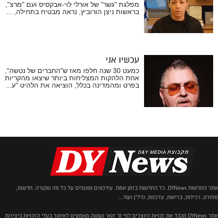
מפלגת "גשר" של אורלי לוי-אבקסיס ועם "מרצ",
בראשות ניצן הורוביץ, נראה מבטיח בתחילה, ...
עכשיו אני
כמעט 30 שנה חלפו מאז ש"החברים של נטשה",
אחת הלהקות המצליחות ביותר שיצאו מהקריות
בפרט ומהמדינה בכלל, הוציאה את הלהיט "ע...
אתר החדשות DYNews. כל החדשות בזמן אמת. עידכונים שוטפים על כל מה שקורה. חדשות,
ספורט, רכילות, בריאות, צרכנות, נדל"ן ועוד...
אתר DYNews מכבד את זכויות היוצרים לפי ס' 27א' ועושה מאמצים לאיתור בעלי הזכויות ביצירות