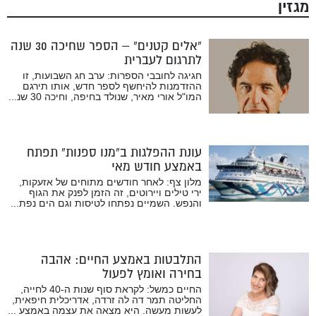
מגזין
“אלים קטנים” – הספר שחיכה 30 שנה
לתרגום לעברית
חגיגה לחובבי הספרות: ערב חג השבועות, זו
ההזדמנות להיחשף לספר חדש, אותו תירגם
המו"ל אורי מאיר, שנולד בחיפה, וחיכה 30 שנ...
עונת ההפלגות ב”מנו ספנות” תפתח
באמצע חודש מאי
מלון צף: לאחר חודשים מתוחים של אזעקות,
ירי טילים ויירוטים, זה הזמן לפנק את הגוף
והנפש. השמיים נפתחו לטיסות וגם הים נפת...
התלבטות באמצע החיים: אהבה
בחירה ואומץ לפעול
החיים כמשל: לקראת סוף שנות ה-40 לחייה,
החליטה תמר דה לה זרדה, אדריכלית חיפאית,
לעשות מעשה. היא מצאה את עצמה באמצע ...