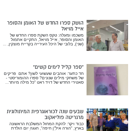
הושק ספרו החדש של האומן והסופר
אייל מויאל
משכמו ומעלה: טקס השקת ספרו החדש של
האומן והסופר, אייל מויאל, התקיים אתמול
(שני), בלובי של היכל העירייה בקריית מוצקין, ...
“ספר קליל לימים קשים”
חד כתער: אוהבים שעשועי לשון? אתם פריקים
של משחקי מילים שנונים? ספרו ההומוריסטי -
סאטירי החדש של דויד ראט "כל מילה מיותר...
שבעים שנה לכוראוגרפית המיתולוגית
מרגריטה פוליאקוב
כבוד ויקר: להקת המחול המשלבת הראשונה
בארץ, "הורה איל"ן חיפה", חגגה יום הולדת