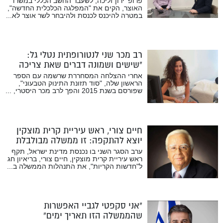
פרופ' ירון זליכה, לשעבר החשב הכללי במשרד
האוצר, הקים את "המפלגה הכלכלית החדשה",
במטרה להיכנס לכנסת ולהיבחר לשר אוצר לא...
רב מכר שני לנטורופתית נטלי גל:
“שישים ושמונה דברים שאת צריכה
לדעת לפני הלידה”
אחרי ההצלחה המסחררת שרשמה עם הספר
הראשון שלה, "סוד תזונת התינוק הטבעוני",
שפורסם בשנת 2015 והפך לרב מכר היסטרי, ...
חיים צורי, ראש עיריית קרית מוצקין
יוצא להתקפה: זו ממשלה מבולבלת
עם החלטות פוליטיות
ערב הסגר השני בו נכנסת מדינת ישראל, תקף
ראש עיריית קרית מוצקין, חיים צורי, בריאיון חג
ל"חדשות הקריות", את התנהלות הממשלה ב...
“אני סקפטי לגביי האפשרות
שהממשלה הזו תאריך ימים”