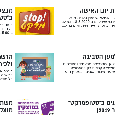
ת יום האישה
מבצע
ב”סט
ה הבינלאומי יצוין בקרית מוצקין,
באירוע מרכזי שיתקיים ב-18.3.2020, באולם
ב"סטופמר
שן, בחסות ראש העיר, חיים צורי....
והנחות. 
ב-15.90 ש"ח לק"ג, פרגיות עוף טרי ב-49....
מען הסביבה
הרשמה
ולכית
גן "מתרגשים מהעתיד ומחוייבים
ממשיכה קבוצת בזן במאמציה
בימים אל
יפור איכות הסביבה במפרץ חיפ...
הרשמה לג
הלימודים
ים ב”סטופמרקט”
משתל
20)
מוצקי