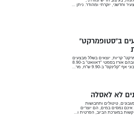
צעיר וחדשני, יוקרתי ומהודר. ניתן ...
ים ב”סטופמרקט”
קט" קריות, יוצאים בשלל מבצעים
והנחות, ובהם אורז בסמטי "דאוואט" ב-8.90
ף "קלינקס" ב-9.90 ש"ח, מר...
ים לא לאסלה
מגבונים, טיטולים ותחבושות
ת אינם נמסים במים, הם יוצרים
שות במערכת הביוב, הפרטית ו...