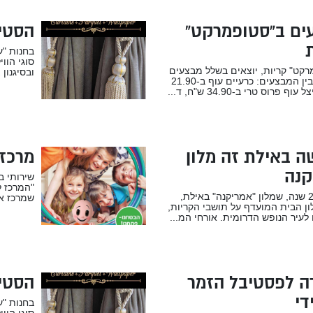
ים ב”סטופמרקט”
הסטיי
בחנות "ע
סוגי הווי
קט" קריות, יוצאים בשלל מבצעים
ובסיגנון 
והנחות. בין המבצעים: כרעיים עוף ב-21.90
ף פרוס טרי ב-34.90 ש"ח, ד...
 באילת זה מלון
מרכז
קנה
שירותי ב
"המרכז ל
מזה כ-20 שנה, שמלון "אמריקנה" באילת,
שמרכז את
ן הבית המועדף על תושבי הקריות,
לעיר הנופש הדרומית. אורחי המ...
ה לפסטיבל הזמר
הסטיי
די
בחנות "ע
סוגי הווי