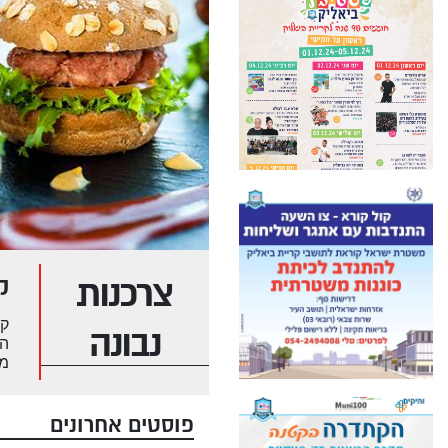
צרכנות
ק
קי
נבונה
המ
מנ
של
בג
קי
פוסטים אחרונים
המ