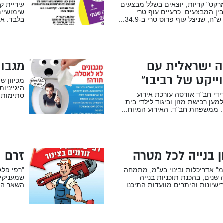
קט" קריות, יוצאים בשלל מבצעים
עיריית ק
בין המבצעים: כרעיים עוף טרי
בלבד. את
ה ישראלית עם
מגבונ
ייקט של רביבו”
מכיוון ש
היגייניו
ידי חב"ד אודסה עורכת אירוע
סתימות ק
ען רכישת מזון וביגוד לילדי בית
 ממשפחת חב"ד. האירוע המיוח...
ן בנייה לכל מטרה
זרם 
" אדריכלות ובינוי בע"מ, מתמחה
"רפי פלג
שנים, בהכנת תוכניות בנייה
שמעניקים
ישיונות והיתרים מוועדות התיכנו...
השאר הם