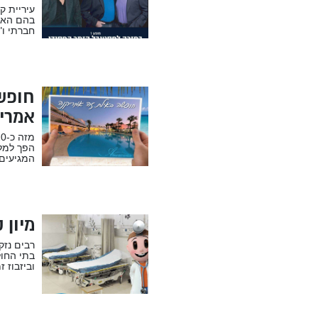
עיריית ק
בהם האגף
חברתי ו"
חופשה
אמרי
הפך למלו
המגיעים 
מיון 
רבים נזק
בתי החול
וביזבוז ז