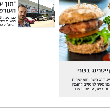
“תוך ע
העודפים’ ת
לעשות בחיי
"איטליה הק
ייטרינג בשרי
יטרינג בשרי הוא שירות
אפשר לאנשים להזמין
ות בשר, עופות ודגים
עיתים צלויים בתנור,
ריל או ברביקיו. מהו שירות
יטרינג בשרי? מכיני המנות
קצועיים עברו הכשרה