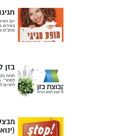
חגיגו
יום האיש
מתנ"ס גו
בזן ל
תחת הסלו
למחר", 
לתרום לש
מבצע
(ינואר 19