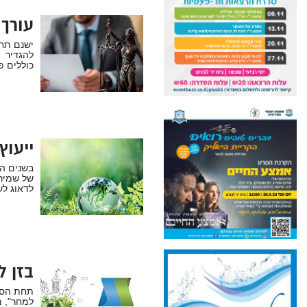
ל
עורך 
ישנם תחו
להגדיר כ
כוללים פר
ייעוץ
בשנים הא
של שמירה
לדאוג לש
בזן ל
תחת הסלו
למחר", 