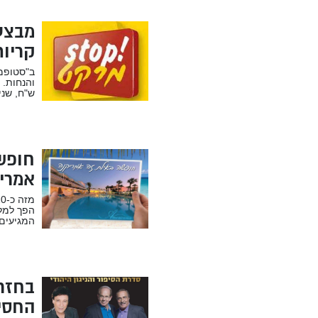
מבצע
קריות
ב"סטופמר
ש"ח, שניצל עו
חופשה
אמרי
הפך למלו
המגיעים 
בחזר
החסי