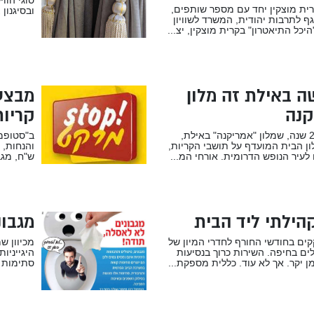
רית מוצקין יחד עם מספר שותפים,
ובסיגנון 
 לתרבות יהודית, המשרד לשוויון
היכל התיאטרון" בקרית מוצקין, יצ...
 באילת זה מלון
מבצע
קנה
קריות
מזה כ-20 שנה, שמלון "אמריקנה" באילת,
ב"סטופמר
ן הבית המועדף על תושבי הקריות,
לעיר הנופש הדרומית. אורחי המ...
ש"ח, מגבוני א
קהילתי ליד הבית
מגבונ
קים בחודשי החורף לחדרי המיון של
מכיוון ש
ים בחיפה. השירות כרוך בנסיעות
היגייניו
מן יקר. אך לא עוד. כללית מספקת...
סתימות ק