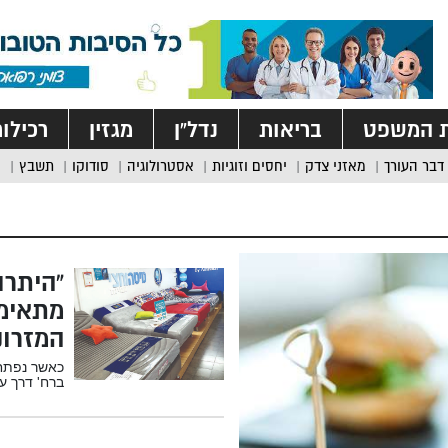
ת המשפט
בריאות
נדל”ן
מגזין
רכילו
דבר העורך
מאזני צדק
יחסים וזוגיות
אסטרולוגיה
סודוקו
תשבץ
“היתרו
מתאימי
המזרונ
כאשר נפתחה
ברח' דרך עכו בקר