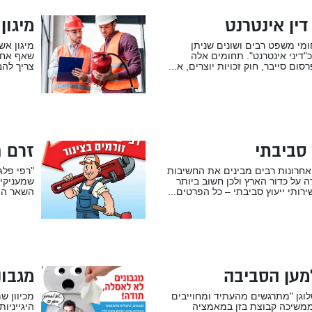
בשל …
דין אינטרנט
מיגון
מי משפט רבים ושונים שניתן
מיגון אש
"דיני אינטרנט". תחומים אלה
שאף אחד
סום סייבר, חוק זכויות יוצרים, א...
צריך להב
 סביבתי
זרם 
חרונות רבים מבינים את החשיבות
"רפי פלג
 על כדור הארץ ולכן חשוב ביותר
שמעניקים
ירותי ייעוץ סביבתי – כל הפרטים...
השאר הם
מען הסביבה
מגבונ
גן "מתרגשים מהעתיד ומחוייבים
מכיוון ש
ממשיכה קבוצת בזן במאמציה
היגייניו