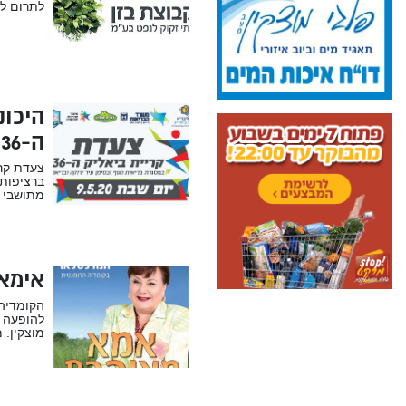
לתרום לש
היכונ
ה-36
מתושבי ה
אימא
הקומדיה
להופעה נ
מוצקין. 