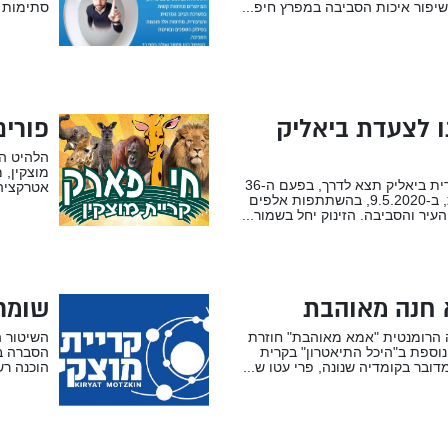
יפור איכות הסביבה במפרץ חיפ...
סתימות ק
ו לצעדת ביאליק
פורי
הלהיט ה
מוצקין, מ
צעדת קרית ביאליק תצא לדרך, בפעם ה-36
אטרקציה 
ברציפות, ב-9.5.2020, בהשתתפות אלפים
עיר והסביבה. הזינוק יחל בשמור...
 חנה מאוהבת
שומרי
 הרומנטית "אמא מאוהבת" חוזרת
השיטור ה
וספת ב"היכל התיאטרון" בקרית
הסברה ב
מדובר בקומדיה שנונה, פרי עטו ש...
הוכנה רש