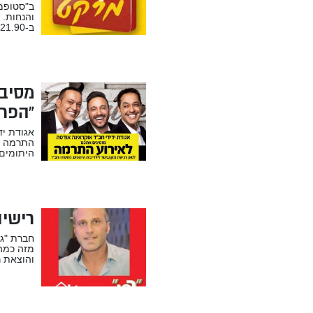
ב"סטופמר
והנחות. 
ב-21.90 ש"ח, שניצל עוף פרוס טרי ב-34.9...
מסיב
“הפרו
אגודת יד
התרמה למ
היתומים,
רישיו
חברת "גמ
מזה כמה 
והוצאת ר